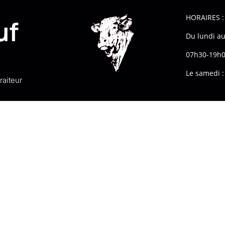
HORAIRES :
uf
Du lundi au
c
07h30-19h0
Le samedi :
raiteur