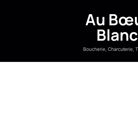
Au Bœ
Blan
Boucherie, Charcuterie, T
Voir le numéro
Voir l'adresse email
1 Rue Abel Ferry