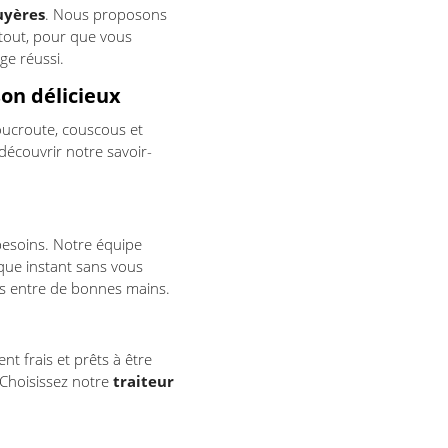
uyères
. Nous proposons
tout, pour que vous
ge réussi.
on délicieux
oucroute, couscous et
découvrir notre savoir-
besoins. Notre équipe
aque instant sans vous
es entre de bonnes mains.
t frais et prêts à être
 Choisissez notre
traiteur