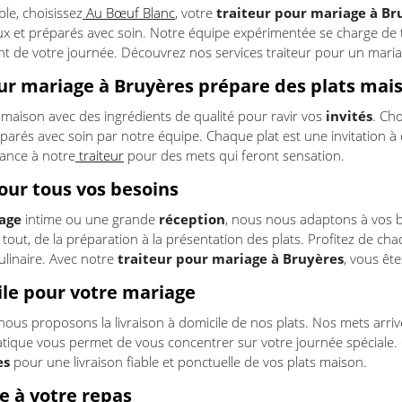
e, choisissez
Au Bœuf Blanc
, votre
traiteur pour mariage à Br
x et préparés avec soin. Notre équipe expérimentée se charge de 
nt de votre journée. Découvrez nos services traiteur pour un maria
ur mariage à Bruyères prépare des plats mais
maison avec des ingrédients de qualité pour ravir vos
invités
. Ch
éparés avec soin par notre équipe. Chaque plat est une invitation à 
fiance à notre
traiteur
pour des mets qui feront sensation.
pour tous vos besoins
age
intime ou une grande
réception
, nous nous adaptons à vos 
out, de la préparation à la présentation des plats. Profitez de ch
culinaire. Avec notre
traiteur pour mariage à Bruyères
, vous êt
ile pour votre mariage
us proposons la livraison à domicile de nos plats. Nos mets arriven
atique vous permet de vous concentrer sur votre journée spéciale.
es
pour une livraison fiable et ponctuelle de vos plats maison.
e à votre repas