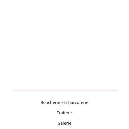
Voir le numéro
Voir l'adresse email
1 Rue Abel Ferry
88600 Bruyères
Boucherie et charcuterie
Traiteur
Galerie