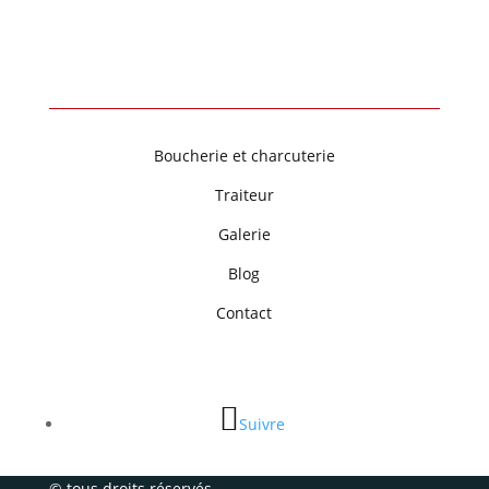
1 Rue Abel Ferry
88600 Bruyères
Boucherie et charcuterie
Traiteur
Galerie
Blog
Contact
Suivre
© tous droits réservés