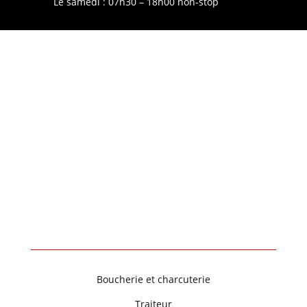
Le samedi : 07h30 – 18h00 non-stop
Voir le numéro
Voir l'adresse email
1 Rue Abel Ferry
88600 Bruyères
Boucherie et charcuterie
Traiteur