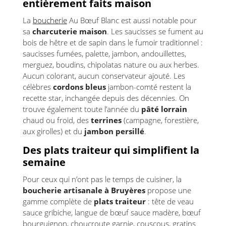
entièrement faits maison
La
boucherie
Au Bœuf Blanc est aussi notable pour
sa
charcuterie maison
. Les saucisses se fument au
bois de hêtre et de sapin dans le fumoir traditionnel :
saucisses fumées, palette, jambon, andouillettes,
merguez, boudins, chipolatas nature ou aux herbes.
Aucun colorant, aucun conservateur ajouté. Les
célèbres
cordons bleus
jambon-comté restent la
recette star, inchangée depuis des décennies. On
trouve également toute l’année du
pâté lorrain
chaud ou froid, des
terrines
(campagne, forestière,
aux girolles) et du
jambon persillé
.
Des plats traiteur qui simplifient la
semaine
Pour ceux qui n’ont pas le temps de cuisiner, la
boucherie artisanale à Bruyères
propose une
gamme complète de
plats traiteur
: tête de veau
sauce gribiche, langue de bœuf sauce madère, bœuf
bourguignon, choucroute garnie, couscous, gratins